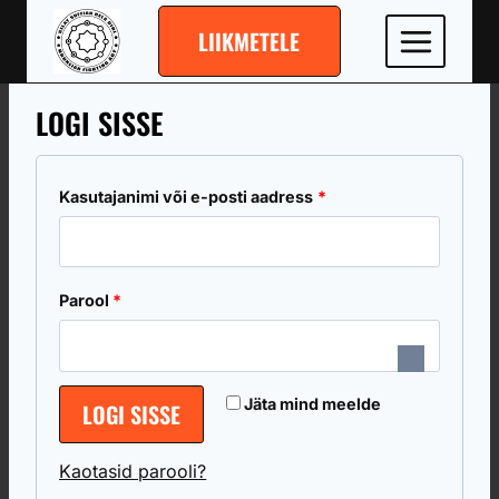
Skip
LIIKMETELE
to
content
LOGI SISSE
N
Kasutajanimi või e-posti aadress
*
õ
u
N
Parool
*
t
õ
u
u
d
Jäta mind meelde
LOGI SISSE
t
u
Kaotasid parooli?
d